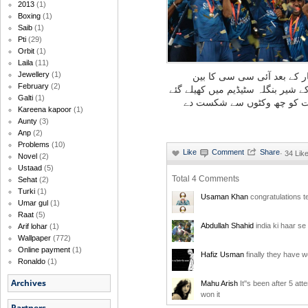
2013
(1)
Boxing
(1)
Saib
(1)
Pti
(29)
Orbit
(1)
Laila
(11)
Jewellery
(1)
ار کے بعد آئی سی سی کا بین
February
(2)
ے شیر بنگلہ سٹیڈیم میں کھیلے گئے
Galti
(1)
ھارت کو چھ وکٹوں سے شکست دے
Kareena kapoor
(1)
Aunty
(3)
Anp
(2)
Problems
(10)
·
34 Lik
Novel
(2)
Ustaad
(5)
Total 4 Comments
Sehat
(2)
Turki
(1)
Usaman Khan
congratulations t
Umar gul
(1)
Raat
(5)
Abdullah Shahid
india ki haar se
Arif lohar
(1)
Wallpaper
(772)
Online payment
(1)
Hafiz Usman
finally they have w
Ronaldo
(1)
Archives
Mahu Arish
It''s been after 5 att
won it
Partners