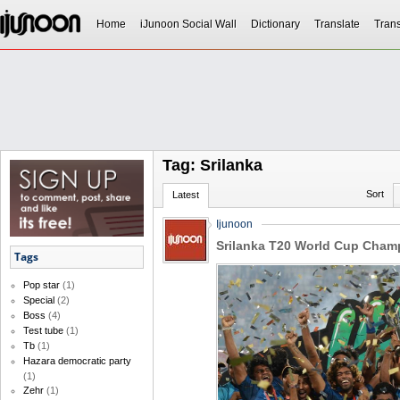
Home
iJunoon Social Wall
Dictionary
Translate
Trans
Tag: Srilanka
Sort
Latest
Ijunoon
Srilanka T20 World Cup Cham
Tags
Pop star
(1)
Special
(2)
Boss
(4)
Test tube
(1)
Tb
(1)
Hazara democratic party
(1)
Zehr
(1)