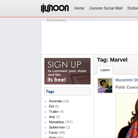
Home
iJunoon Social Wall
Dictio
Advertisement
Tag: Marvel
Latest
Muzammil S
Pehli Comi
Tags
Australia
(14)
Eid
(5)
Trailor
(4)
Anp
(2)
Mohabbat
(757)
Spiderman
(1)
Faraz
(49)
Wafa
(54)