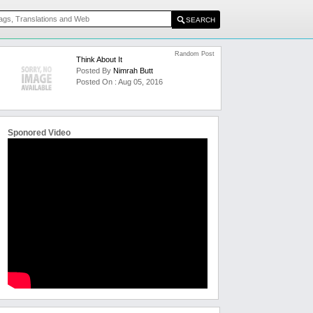
Random Post
Think About It
Posted By
Nimrah Butt
Posted On : Aug 05, 2016
Sponored Video