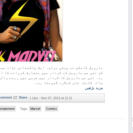
مارویل کامکس نے پہلی مرتبہ ایک پاکستانی نژاد مسل
کو نئی مس مارویل کے کردار میں متعارف کروانے کا اعل
ہے۔ نئی مس مارویل کا کردار نیو جرسی میں رہنے والی
سالہ کاملہ خان کےگرد گھومتا ہے...
مزید پڑھیں
·
1 Like ·
Nov 07, 2013 at 11:11
ertainment
Tags:
Marvel
Comics