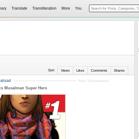
nary
Translate
Transliteration
More
You
Sort
Views
Likes
Comments
Shares
hahzad
News / Entertainment
cs Musalman Super Hero