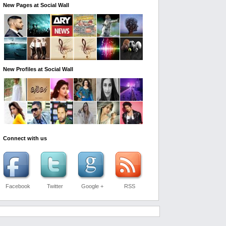
New Pages at Social Wall
New Profiles at Social Wall
Connect with us
Facebook
Twitter
Google +
RSS