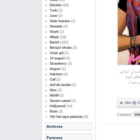
Election
(54)
Turki
(1)
June
(2)
Solar impulse
(2)
Showbiz
(3)
Shark
(1)
Alfaaz
(10)
Barish
(181)
Benazir bhutto
(3)
Umar gul
(1)
14 august
(2)
Strawberry
(2)
Angoor
(1)
مان لڑکی
Hakeem
(4)
ان کیا
Cell
(1)
 سولہ
Asif ali zardari
(1)
Nice
(3)
Mehfil
(1)
Sanam saeed
(1)
Hollywood
(14)
Book
(3)
Category:
ent
Yeh hai naya pakistan
(6)
Archives
Partners