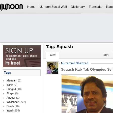
Home
iJunoon Social Wall
Dictionary
Translate
Trans
Tag: Squash
Sort
Latest
Muzammil Shahzad
Squash Kab Tak Olympics Se 
Tags
Mausam
(2)
Earth
(2)
Shagird
(10)
Singer
(9)
Angoor
(1)
Wallpaper
(772)
Death
(46)
Yaad
(265)