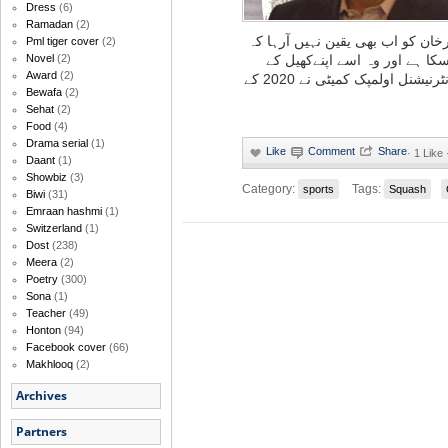
Dress
(6)
Ramadan
(2)
خان کو اب بھی یقین نہیں آرہا کہ
Pml tiger cover
(2)
ا ہے اور وہ اسے اپنےکھیل کے
Novel
(2)
Award
(2)
ساتھ ناانصافی سے تعبیر کرتے ہیں۔ انٹرنیشنل اولمپک کمیٹی نے 2020 کے
Bewafa
(2)
Sehat
(2)
Food
(4)
Drama serial
(1)
·
1 Like
Daant
(1)
Showbiz
(3)
Category:
Tags:
sports
Squash
Biwi
(31)
Emraan hashmi
(1)
Switzerland
(1)
Dost
(238)
Meera
(2)
Poetry
(300)
Sona
(1)
Teacher
(49)
Honton
(94)
Facebook cover
(66)
Makhlooq
(2)
Archives
Partners