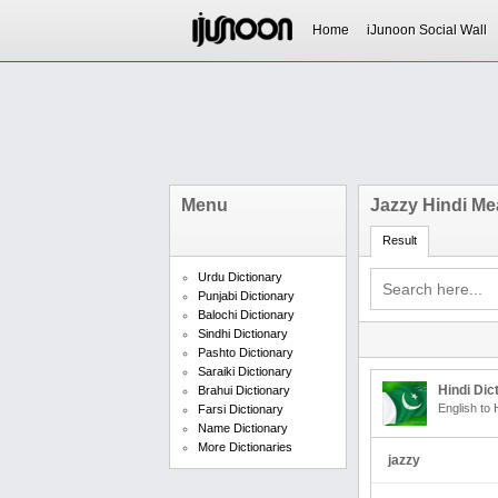
Home
iJunoon Social Wall
Menu
Jazzy Hindi Me
Result
Urdu Dictionary
Punjabi Dictionary
Balochi Dictionary
Sindhi Dictionary
Pashto Dictionary
Saraiki Dictionary
Hindi Dic
Brahui Dictionary
English to 
Farsi Dictionary
Name Dictionary
More Dictionaries
jazzy