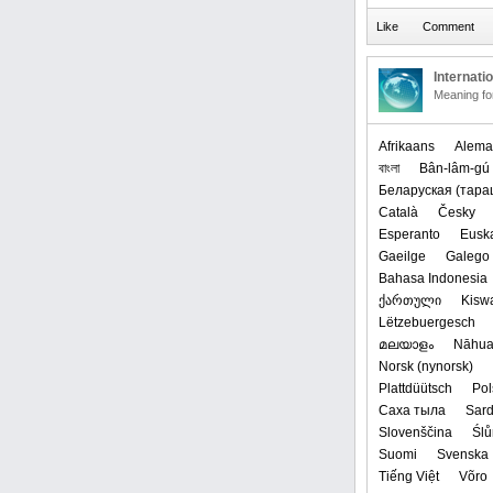
Internati
Meaning f
Afrikaans
Alema
বাংলা
Bân-lâm-gú
‪Беларуская (тараш
Català
Česky
Esperanto
Eusk
Gaeilge
Galego
Bahasa Indonesia
ქართული
Kiswa
Lëtzebuergesch
മലയാളം
Nāhua
‪Norsk (nynorsk)‬
Plattdüütsch
Pol
Саха тыла
Sar
Slovenščina
Ślů
Suomi
Svenska
Tiếng Việt
Võro