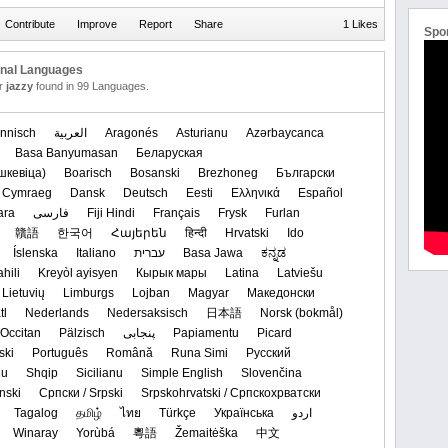
1 Likes
Spo
onal Languages
or
jazzy
found in 99 Languages.
nnisch
العربیة
Aragonés
Asturianu
Azərbaycanca
Basa Banyumasan
Беларуская
кевіца)‬
Boarisch
Bosanski
Brezhoneg
Български
Cymraeg
Dansk
Deutsch
Eesti
Ελληνικά
Español
ara
فارسی
Fiji Hindi
Français
Frysk
Furlan
贛語
한국어
Հայերեն
हिन्दी
Hrvatski
Ido
Íslenska
Italiano
עברית
Basa Jawa
ಕನ್ನಡ
hili
Kreyòl ayisyen
Кырык мары
Latina
Latviešu
Lietuvių
Limburgs
Lojban
Magyar
Македонски
tl
Nederlands
Nedersaksisch
日本語
‪Norsk (bokmål)‬
Occitan
Pälzisch
پنجابی
Papiamentu
Picard
ski
Português
Română
Runa Simi
Русский
du
Shqip
Sicilianu
Simple English
Slovenčina
nski
Српски / Srpski
Srpskohrvatski / Српскохрватски
Tagalog
தமிழ்
ไทย
Türkçe
Українська
اردو
Winaray
Yorùbá
粵語
Žemaitėška
中文