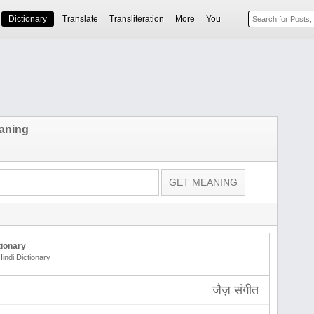
Dictionary
Translate
Transliteration
More
You
aning
tionary
Hindi Dictionary
जैज़ संगीत