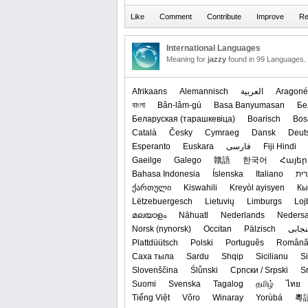
International Languages
Meaning for
jazzy
found in 99 Languages.
Afrikaans
Alemannisch
العربیة
Aragoné
বাংলা
Bân-lâm-gú
Basa Banyumasan
Бе
‪Беларуская (тарашкевіца)‬
Boarisch
Bos
Català
Česky
Cymraeg
Dansk
Deut
Esperanto
Euskara
فارسی
Fiji Hindi
Gaeilge
Galego
贛語
한국어
Հայեր
Bahasa Indonesia
Íslenska
Italiano
ית
ქართული
Kiswahili
Kreyòl ayisyen
Кы
Lëtzebuergesch
Lietuvių
Limburgs
Loj
മലയാളം
Nāhuatl
Nederlands
Nedersa
‪Norsk (nynorsk)‬
Occitan
Pälzisch
نجابی
Plattdüütsch
Polski
Português
Român
Саха тыла
Sardu
Shqip
Sicilianu
S
Slovenščina
Ślůnski
Српски / Srpski
S
Suomi
Svenska
Tagalog
தமிழ்
ไทย
Tiếng Việt
Võro
Winaray
Yorùbá
粵